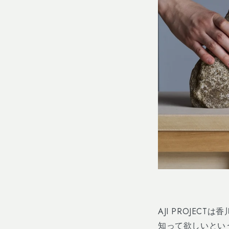
AJI PROJECT
は香
知って欲しいとい