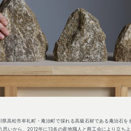
川県高松市牟礼町・庵治町で採れる高級石材である庵治石を
う思いから、
2012
年に
13
名の産地職人と商工会により立ち上