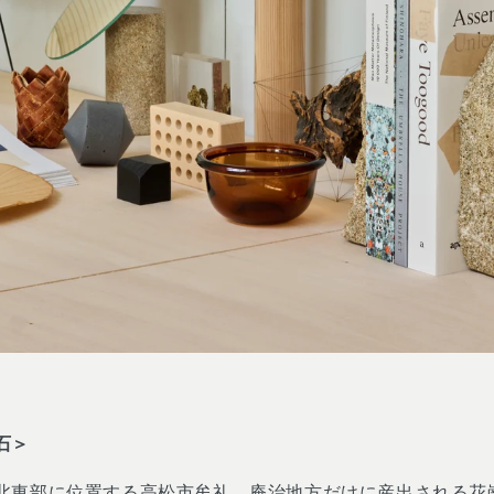
石＞
北東部に位置する高松市牟礼、庵治地方だけに産出される花