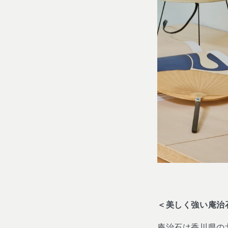
＜美しく強い庵治
庵治石は香川県の