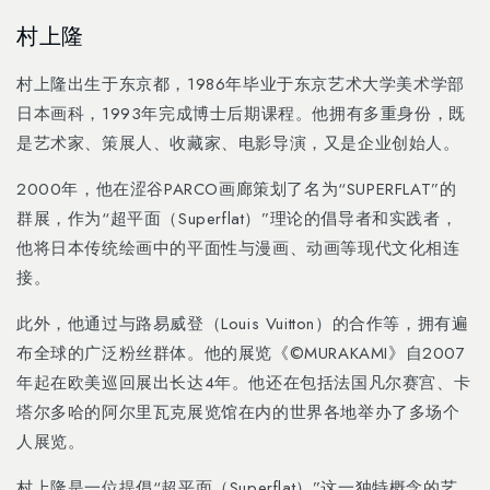
Skip to
村上隆
content
村上隆出生于东京都，
1986
年毕业于东京艺术大学美术学部
日本画科，
1993
年完成博士后期课程。他拥有多重身份，既
是艺术家、策展人、收藏家、电影导演，又是企业创始人。
2000
年，他在涩谷
PARCO
画廊策划了名为“
SUPERFLAT”
的
群展，作为“超平面（
Superflat
）
”
理论的倡导者和实践者，
他将日本传统绘画中的平面性与漫画、动画等现代文化相连
接。
此外，他通过与路易威登（
Louis Vuitton
）的合作等，拥有遍
布全球的广泛粉丝群体。他的展览《
©MURAKAMI
》自
2007
年起在欧美巡回展出长达
4
年。他还在包括法国凡尔赛宫、卡
塔尔多哈的阿尔里瓦克展览馆在内的世界各地举办了多场个
人展览。
村上隆是一位提倡“超平面（
Superflat
）
”
这一独特概念的艺