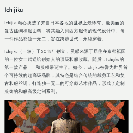
Skip to
Ichijiku
content
Ichijiku精心挑选了来自日本各地的世界上最稀有、最美丽的
复古丝绸和服面料，将其融入到西方服饰的现代设计中。每
一件作品都独一无二，旨在跨越世代，永续穿着。
Ichijiku（一轴）于2018年创立，灵感来源于居住在京都祇园
的一位女士赠送给创始人的顶级和服收藏。随后，Ichijiku的
第一款产品——和服领带诞生了。如今，Ichijiku被誉为世界首
个可持续的超高级品牌，其特色是结合传统的裁剪工艺和复
古和服丝绸，打造独一无二的可穿戴艺术作品，形成了定制
服饰的和服高级定制系列。