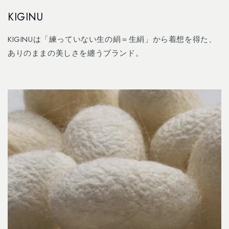
Skip to
KIGINU
content
KIGINUは「練っていない⽣の絹＝⽣絹」から着想を得た、
ありのままの美しさを纏うブランド。