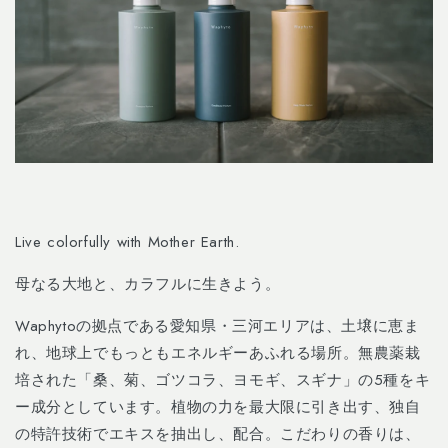
Live colorfully with Mother Earth.
母なる大地と、カラフルに生きよう。
Waphytoの拠点である愛知県・三河エリアは、土壌に恵ま
れ、地球上でもっともエネルギーあふれる場所。無農薬栽
培された「桑、菊、ゴツコラ、ヨモギ、スギナ」の5種をキ
ー成分としています。植物の力を最大限に引き出す、独自
の特許技術でエキスを抽出し、配合。こだわりの香りは、