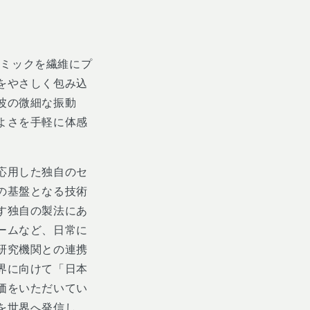
ラミックを繊維にプ
をやさしく包み込
波の微細な振動
よさを手軽に体感
応用した独自のセ
の基盤となる技術
す独自の製法にあ
ームなど、日常に
研究機関との連携
界に向けて「日本
価をいただいてい
を世界へ発信し、