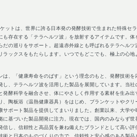
ブランケットは、世界に誇る日本発の発酵技術で生まれた特殊セ
にも存在する「テラヘルツ波」を放射するアイテムです。体
らだの巡りをサポート。超遠赤外線とも呼ばれるテラヘルツ
リラックスをもたらします。いつでもどこでも、極上の心地
ンは、「健康寿命をのばす」という理念のもと、発酵技術を
発し、テラヘルツ波を活用した製品を展開しています。当社
と発酵科学を融合させ、体にやさしく作用する素材を生み出
り、陶板浴（温熱健康器具）をはじめ、ブランケットやクリ
康サポート製品を提供してまいりました。創業以来、大学や
拠に基づいた製品開発に注力。現在では、国内のみならず世
発信し、信頼性と高品質を兼ね備えたブランドとして高い評
技術と日本のものづくりの力で、信頼性と安心感のある製品