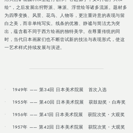
绘”，之后发展出狩野派、琳派、浮世绘等诸多流派。题材多
为四季变换、风景、花鸟、人物等，更注重诗意的表现与留
白之美，而非单纯写实。线条的优雅、静谧与简洁尤为突
出，蕴含着不同于西方绘画的独特美学。在尊重传统的同
时，当代日本画家们也不断尝试新的技法与表现形式，使这
一艺术样式持续发展与演进。
• 1949年 —— 第34回 日本美术院展 首次入选
• 1955年 —— 第40回 日本美术院展 获鼓励奖・白寿奖
• 1956年 —— 第41回 日本美术院展 获院次奖・大观奖
• 1957年 —— 第42回 日本美术院展 获院次奖・大观奖