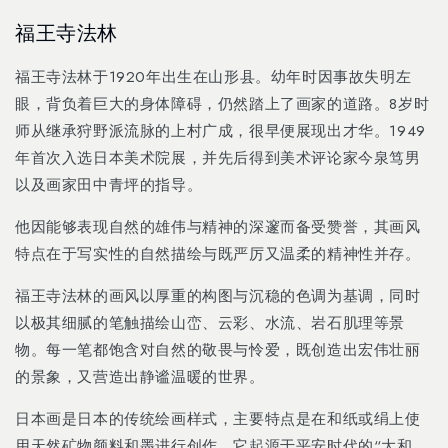
Skip to
福王寺法林
content
福王寺法林于1920年出生在山形县。幼年时因事故失明左
眼，背负着巨大的身体障碍，仍然踏上了画家的道路。8岁时
师从继承狩野派流脉的上村广成，很早便展现出才华。1949
年首次入选日本美术院展，并先后得到美术评论家今泉笃男
以及画家田中青坪的指导。
他因能够表现自然的雄伟与精神的深邃而备受赞誉，其画风
特点在于写实性的自然描绘与既严厉又温柔的精神性并存。
福王寺法林的画风以厚重的构图与沉稳的色调为基调，同时
以极其细腻的笔触描绘山峦、云彩、水流、岩石肌理等景
物。每一笔都饱含对自然的敬畏与怜爱，既创造出宏伟壮丽
的景象，又营造出静谧温暖的世界。
日本画是日本的传统绘画样式，主要特点是在和纸或绢上使
用天然矿物颜料和墨进行创作。它起源于平安时代的“大和